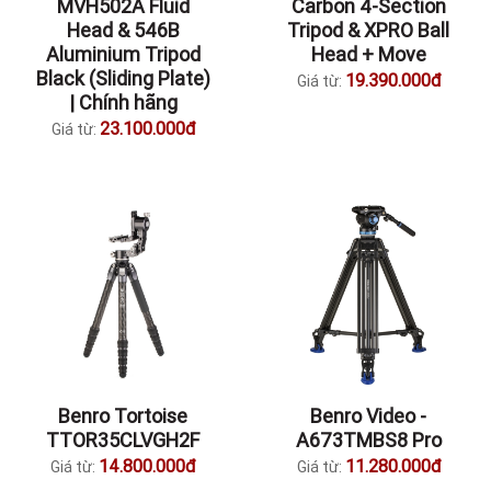
MVH502A Fluid
Carbon 4-Section
Head & 546B
Tripod & XPRO Ball
Aluminium Tripod
Head + Move
Black (Sliding Plate)
19.390.000đ
Giá từ:
| Chính hãng
23.100.000đ
Giá từ:
Benro Tortoise
Benro Video -
TTOR35CLVGH2F
A673TMBS8 Pro
14.800.000đ
11.280.000đ
Giá từ:
Giá từ: