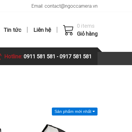
Email: contact@ngoccamera.vn
0 items
Tin tức
Liên hệ
Giỏ hàng
Hotline:
0911 581 581
-
0917 581 581
Sản phẩm mới nhất