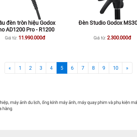
u đèn tròn hiệu Godox
Đèn Studio Godox MS3
ho AD1200 Pro - R1200
11.990.000đ
2.300.000đ
Giá từ:
Giá từ:
«
1
2
3
4
5
6
7
8
9
10
»
ệp, máy ảnh du lịch, ống kính máy ảnh, máy quay phim và phụ kiện máy
a hàng.