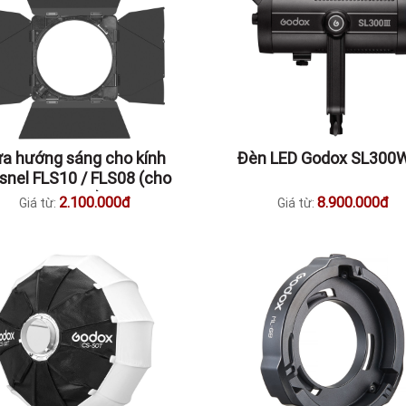
a hướng sáng cho kính
Đèn LED Godox SL300W 
snel FLS10 / FLS08 (cho
n LED M600D) - LB-02 /
2.100.000đ
8.900.000đ
Giá từ:
Giá từ:
LB-01