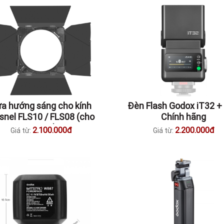
a hướng sáng cho kính
Đèn Flash Godox iT32 + 
snel FLS10 / FLS08 (cho
Chính hãng
n LED M600D) - LB-02 /
2.100.000đ
2.200.000đ
Giá từ:
Giá từ:
LB-01