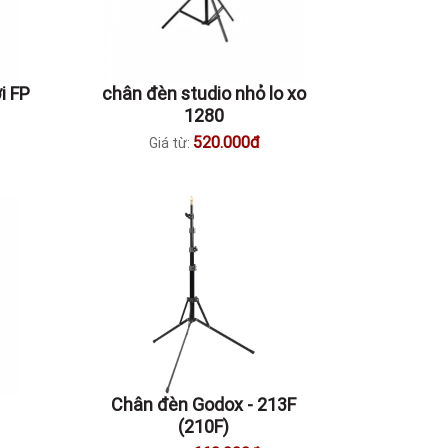
i FP
chân đèn studio nhỏ lo xo
1280
520.000đ
Giá từ:
Chân đèn Godox - 213F
(210F)