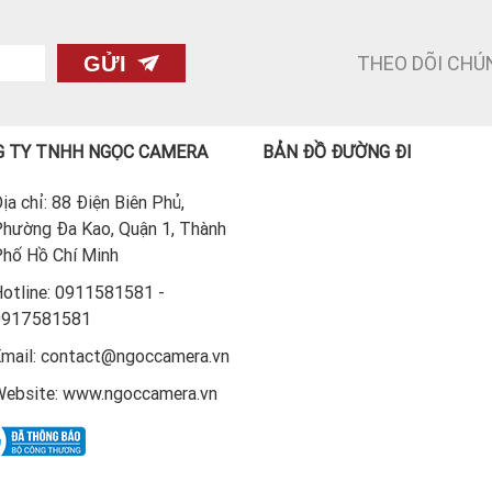
THEO DÕI CHÚ
GỬI
 TY TNHH NGỌC CAMERA
BẢN ĐỒ ĐƯỜNG ĐI
ịa chỉ: 88 Điện Biên Phủ,
hường Đa Kao, Quận 1, Thành
hố Hồ Chí Minh
otline: 0911581581 -
0917581581
mail: contact@ngoccamera.vn
ebsite: www.ngoccamera.vn