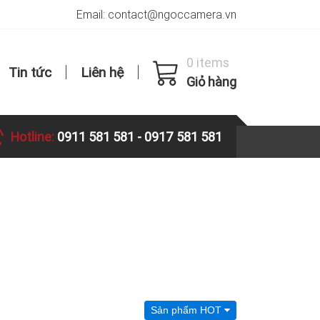
Email: contact@ngoccamera.vn
0 items
Tin tức
Liên hệ
Giỏ hàng
Hotline:
0911 581 581
-
0917 581 581
Sản phẩm HOT