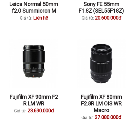
Leica Normal 50mm
Sony FE 55mm
f2.0 Summicron M
F1.8Z (SEL55F18Z)
Liên hệ
20.600.000đ
Giá từ:
Giá từ:
Fujifilm XF 90mm F2
Fujifilm XF 80mm
R LM WR
F2.8R LM OIS WR
Macro
23.690.000đ
Giá từ:
27.080.000đ
Giá từ: