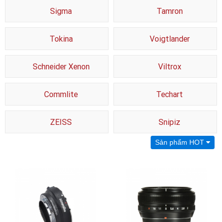
Sigma
Tamron
Tokina
Voigtlander
Schneider Xenon
Viltrox
Commlite
Techart
ZEISS
Snipiz
Sản phẩm HOT