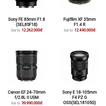
Sony FE 85mm F1.8
Fujifilm XF 35mm
(SEL85F18)
F1.4 R
12.262.000đ
12.490.000đ
Giá từ:
Giá từ:
Canon EF 24-70mm
Sony E 18-105mm
f/2.8L II USM
F4 PZ G
OSS(SEL18105G)
39.990.000đ
Giá từ: