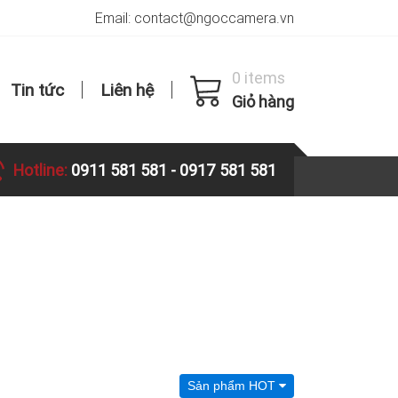
Email: contact@ngoccamera.vn
0 items
Tin tức
Liên hệ
Giỏ hàng
Hotline:
0911 581 581
-
0917 581 581
Sản phẩm HOT