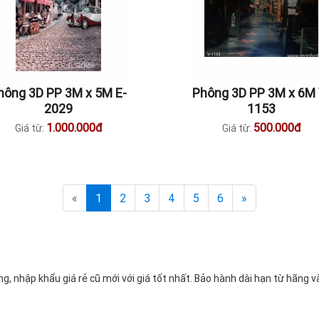
hông 3D PP 3M x 5M E-
Phông 3D PP 3M x 6M 
2029
1153
1.000.000đ
500.000đ
Giá từ:
Giá từ:
«
1
2
3
4
5
6
»
nhập khẩu giá rẻ cũ mới với giá tốt nhất. Bảo hành dài hạn từ hãng v