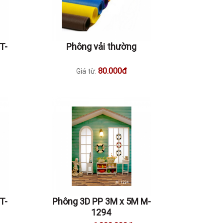
T-
Phông vải thường
80.000đ
Giá từ:
T-
Phông 3D PP 3M x 5M M-
1294