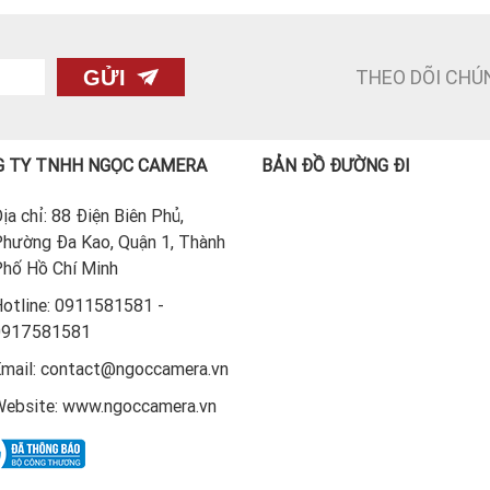
THEO DÕI CHÚ
GỬI
 TY TNHH NGỌC CAMERA
BẢN ĐỒ ĐƯỜNG ĐI
ịa chỉ: 88 Điện Biên Phủ,
hường Đa Kao, Quận 1, Thành
hố Hồ Chí Minh
otline: 0911581581 -
0917581581
mail: contact@ngoccamera.vn
ebsite: www.ngoccamera.vn