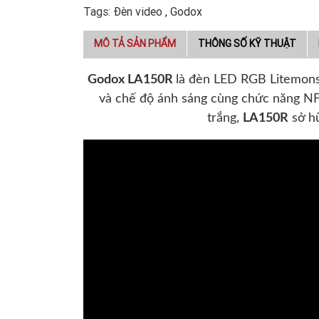
Tags:
Đèn video
,
Godox
MÔ TẢ SẢN PHẨM
THÔNG SỐ KỸ THUẬT
Godox LA150R
là đèn LED RGB Litemon
và chế độ ánh sáng cùng chức năng NF
trắng,
LA150R
sở h