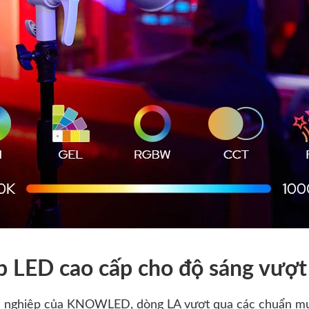
p LED cao cấp cho độ sáng vượt 
ên nghiệp của KNOWLED, dòng LA vượt qua các chuẩn mực