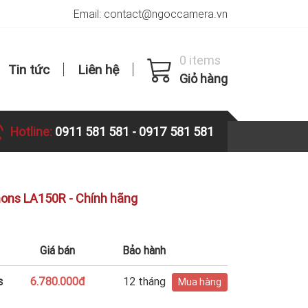
Email: contact@ngoccamera.vn
0 items
Tin tức
Liên hệ
Giỏ hàng
Hotline:
0911 581 581
-
0917 581 581
ons LA150R - Chính hãng
Giá bán
Bảo hành
s
6.780.000đ
12 tháng
Mua hàng