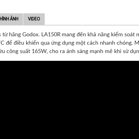
HÌNH ẢNH
VIDEO
s từ hãng Godox. LA150R
mang đến khả năng kiểm soát mà
C để điều khiển qua ứng dụng một cách nhanh chóng. Mặ
ữu công suất 165W, cho ra ánh sáng mạnh mẽ khi sử dụn