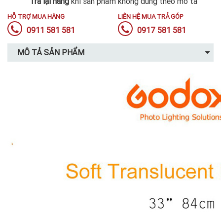
Trả lại hàng
khi sản phẩm không đúng theo mô tả
HỖ TRỢ MUA HÀNG
LIÊN HỆ MUA TRẢ GÓP
0911 581 581
0917 581 581
MÔ TẢ SẢN PHẨM