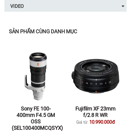
VIDEO
SẢN PHẨM CÙNG DANH MỤC
Sony FE 100-
Fujifilm XF 23mm
400mm F4.5 GM
f/2.8 R WR
OSS
10.990.000đ
Giá từ:
(SEL100400MCQSYX)