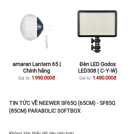
amaran Lantern 65 |
Đèn LED Godox
Chính hãng
LED308 ( C-Y-W)
1.990.000đ
1.480.000đ
Giá từ:
Giá từ:
TIN TỨC VỀ NEEWER SF65Q (65CM) - SF85Q
(85CM) PARABOLIC SOFTBOX
Không tìm thấy dữ liệu phù hợp.