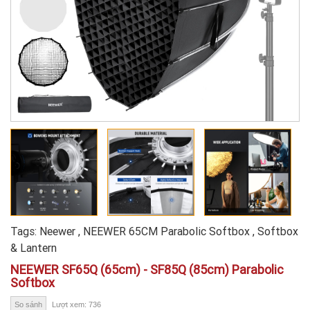
Tags:
Neewer
,
NEEWER 65CM Parabolic Softbox
,
Softbox
& Lantern
NEEWER SF65Q (65cm) - SF85Q (85cm) Parabolic
Softbox
So sánh
Lượt xem: 736