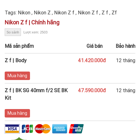
Tags:
Nikon
,
Nikon Z
,
Nikon Z f
,
Nikon Z f
,
Z f
,
Zf
Nikon Z f | Chính hãng
So sánh
Lượt xem: 2503
Mã sản phẩm
Giá bán
Bảo hành
Z f | Body
41.420.000đ
12 tháng
Mua hàng
Z f | BK SG 40mm f/2 SE BK
47.590.000đ
12 tháng
Kit
Mua hàng