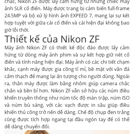
chắc, Nikon ZF được lấy cảm hứng từ những chiếc máy
ảnh SLR cổ điển. Máy được trang bị cảm biến full-frame
24.5MP và bộ xử lý hình ảnh EXPEED 7, mang lại sự kết
hợp tuyệt vời giữa cái cổ điển và cái hiện đại không bao
giờ lỗi thời.
Thiết kế của Nikon ZF
Máy ảnh Nikon ZF có thiết kế độc đáo được lấy cảm
hứng từ dòng máy ảnh phim và sự kết hợp giữ nét cổ
điển và tính năng hiện đại. Máy ảnh có các chi tiết chạm
khắc, cạnh máy được gia công tỉ mỉ, bề mặt với vân đá
cẩm thạch để mang lại ấn tượng cho người dùng. Ngoài
ra, thân máy được làm bằng nhôm giúp camera chắc
chắn và bền bỉ hơn. Nikon ZF vẫn sở hữu các núm điều
khiển truyền thống như núm tốc độ màn trập, núm ISO
và núm bù sáng, với các vạch được in sâu giúp điều
khiển thủ công trở nên dễ dàng. Chế độ chụp đen trắng
cũng được tích hợp ngang tại đầu ngón tay để có thể
dễ dàng chuyển đổi.