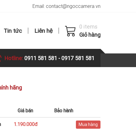
Email: contact@ngoccamera.vn
0 items
Tin tức
Liên hệ
Giỏ hàng
Hotline:
0911 581 581
-
0917 581 581
hính hãng
Giá bán
Bảo hành
h
1.190.000đ
Mua hàng