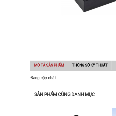
MÔ TẢ SẢN PHẨM
THÔNG SỐ KỸ THUẬT
Đang cập nhật...
SẢN PHẨM CÙNG DANH MỤC