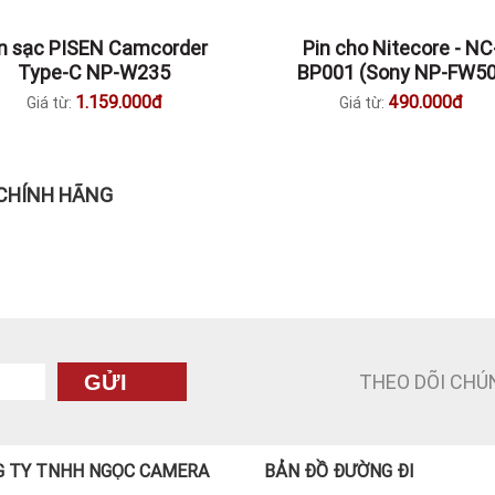
in sạc PISEN Camcorder
Pin cho Nitecore - NC
Type-C NP-W235
BP001 (Sony NP-FW50
1.159.000đ
490.000đ
Giá từ:
Giá từ:
 CHÍNH HÃNG
THEO DÕI CHÚ
GỬI
 TY TNHH NGỌC CAMERA
BẢN ĐỒ ĐƯỜNG ĐI