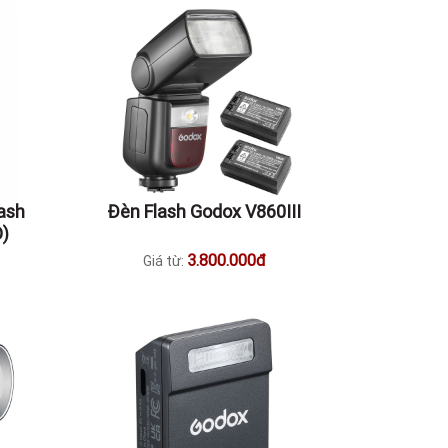
ash
Đèn Flash Godox V860III
D)
3.800.000đ
Giá từ: