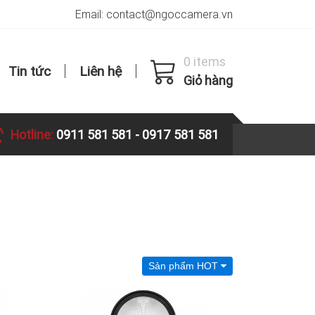
Email: contact@ngoccamera.vn
0 items
Tin tức
Liên hệ
Giỏ hàng
Hotline:
0911 581 581
-
0917 581 581
Sản phẩm HOT