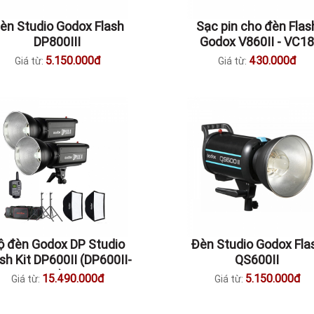
èn Studio Godox Flash
Sạc pin cho đèn Flas
DP800III
Godox V860II - VC18
5.150.000đ
430.000đ
Giá từ:
Giá từ:
ộ đèn Godox DP Studio
Đèn Studio Godox Fla
sh Kit DP600II (DP600II-
QS600II
D)
15.490.000đ
5.150.000đ
Giá từ:
Giá từ: