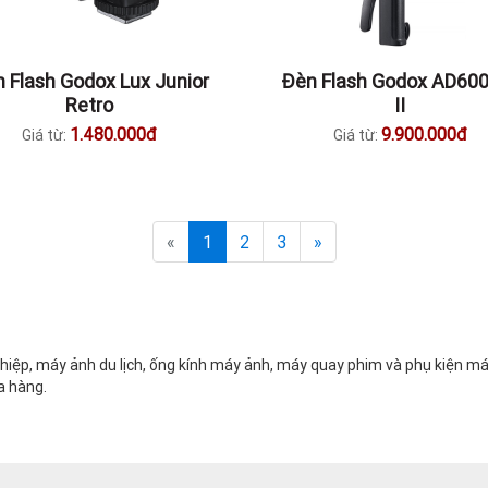
 Flash Godox Lux Junior
Đèn Flash Godox AD60
Retro
II
1.480.000đ
9.900.000đ
Giá từ:
Giá từ:
«
1
2
3
»
ệp, máy ảnh du lịch, ống kính máy ảnh, máy quay phim và phụ kiện máy
a hàng.