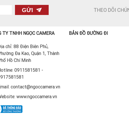
THEO DÕI CHÚ
GỬI
 TY TNHH NGỌC CAMERA
BẢN ĐỒ ĐƯỜNG ĐI
ịa chỉ: 88 Điện Biên Phủ,
hường Đa Kao, Quận 1, Thành
hố Hồ Chí Minh
otline: 0911581581 -
0917581581
mail: contact@ngoccamera.vn
ebsite: www.ngoccamera.vn