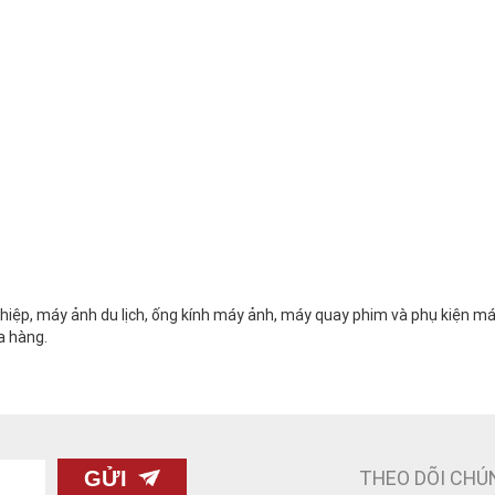
ệp, máy ảnh du lịch, ống kính máy ảnh, máy quay phim và phụ kiện máy
a hàng.
THEO DÕI CHÚ
GỬI