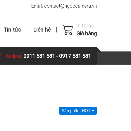
Email: contact@ngoccamera.vn
0 items
Tin tức
Liên hệ
Giỏ hàng
Hotline:
0911 581 581
-
0917 581 581
Sản phẩm HOT