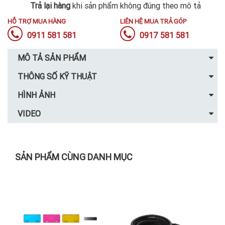
Trả lại hàng
khi sản phẩm không đúng theo mô tả
HỖ TRỢ MUA HÀNG
LIÊN HỆ MUA TRẢ GÓP
0911 581 581
0917 581 581
MÔ TẢ SẢN PHẨM
THÔNG SỐ KỸ THUẬT
HÌNH ẢNH
VIDEO
SẢN PHẨM CÙNG DANH MỤC