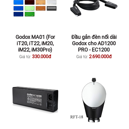
Godox MA01 (For
Đầu gắn đèn nối dài
iT20, iT22, iM20,
Godox cho AD1200
iM22, iM30Pro)
PRO - EC1200
330.000đ
2.690.000đ
Giá từ:
Giá từ: