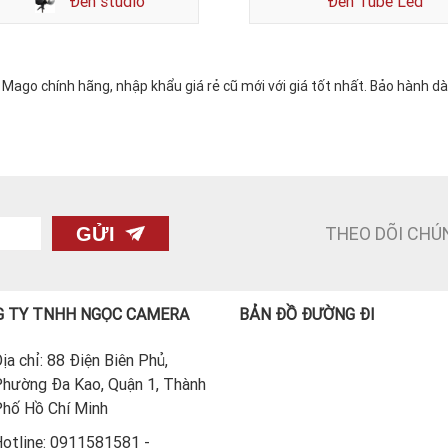
Đèn studio
Đèn Tube Led
ago chính hãng, nhập khẩu giá rẻ cũ mới với giá tốt nhất. Bảo hành d
THEO DÕI CHÚ
GỬI
 TY TNHH NGỌC CAMERA
BẢN ĐỒ ĐƯỜNG ĐI
ịa chỉ: 88 Điện Biên Phủ,
hường Đa Kao, Quận 1, Thành
hố Hồ Chí Minh
otline: 0911581581 -