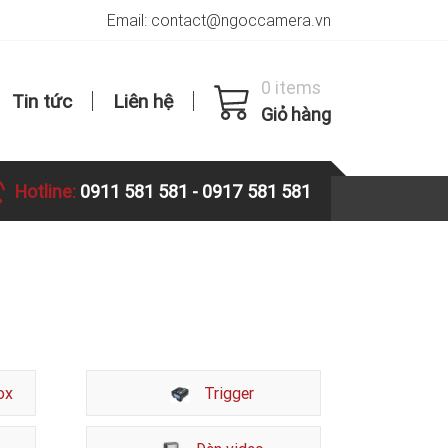
Email: contact@ngoccamera.vn
0 items
Tin tức
Liên hệ
Giỏ hàng
Hotline:
0911 581 581
-
0917 581 581
ox
Trigger