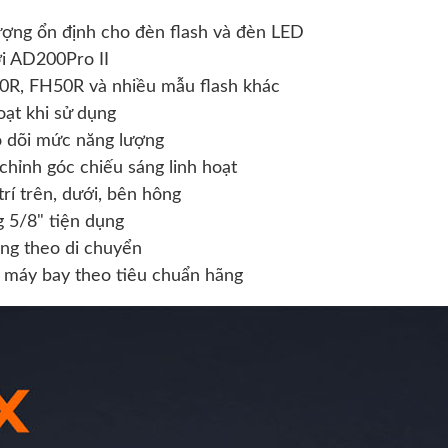
ượng ổn định cho đèn flash và đèn LED
ới AD200Pro II
0R, FH50R và nhiều mẫu flash khác
oạt khi sử dụng
eo dõi mức năng lượng
hỉnh góc chiếu sáng linh hoạt
rí trên, dưới, bên hông
 5/8" tiện dụng
ng theo di chuyển
 máy bay theo tiêu chuẩn hãng