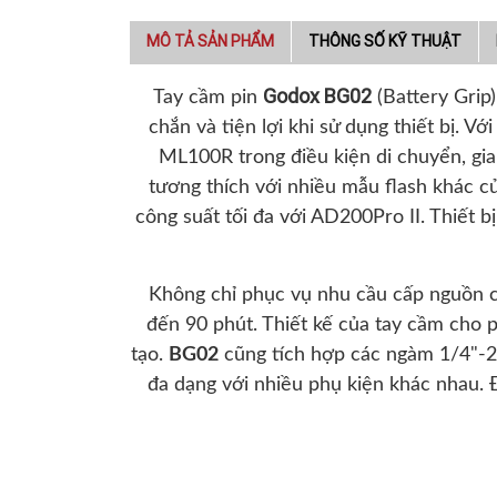
MÔ TẢ SẢN PHẨM
THÔNG SỐ KỸ THUẬT
Godox BG02
Tay cầm pin
(Battery Grip
chắn và tiện lợi khi sử dụng thiết bị.
ML100R trong điều kiện di chuyển, gia 
tương thích với nhiều mẫu flash khác 
công suất tối đa với AD200Pro II. Thiết 
Không chỉ phục vụ nhu cầu cấp nguồn c
đến 90 phút. Thiết kế của tay cầm cho 
tạo.
BG02
cũng tích hợp các ngàm 1/4"-20
đa dạng với nhiều phụ kiện khác nhau. 