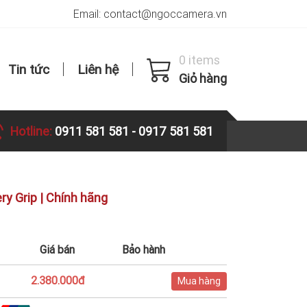
Email: contact@ngoccamera.vn
0 items
Tin tức
Liên hệ
Giỏ hàng
Hotline:
0911 581 581
-
0917 581 581
ry Grip | Chính hãng
Giá bán
Bảo hành
2.380.000đ
Mua hàng