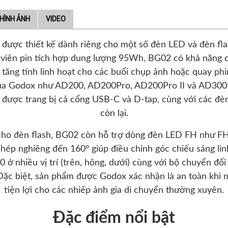
HÌNH ẢNH
VIDEO
) được thiết kế dành riêng cho một số đèn LED và đèn f
 Với viên pin tích hợp dung lượng 95Wh, BG02 có khả nă
tăng tính linh hoạt cho các buổi chụp ảnh hoặc quay phi
của Godox như AD200, AD200Pro, AD200Pro II và AD300P
bị được trang bị cả cổng USB-C và D-tap, cùng với các đè
còn lại.
ho đèn flash, BG02 còn hỗ trợ dòng đèn LED FH như FH
phép nghiêng đến 160° giúp điều chỉnh góc chiếu sáng lin
 ở nhiều vị trí (trên, hông, dưới) cùng với bộ chuyển đổ
Đặc biệt, sản phẩm được Godox xác nhận là an toàn khi 
tiện lợi cho các nhiếp ảnh gia di chuyển thường xuyên.
Đặc điểm nổi bật