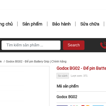
ng chủ
Sản phẩm
Bảo hành
Sửa chữa
Search
èn
/
Godox BG02 - Đế pin Battery Grip | Chính hãng
Godox BG02 - Đế pin Batte
So sánh
Lượt xem: 371
Mã sản phẩm
Godox BG02