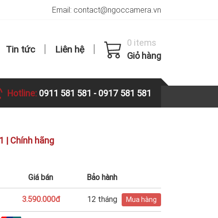
Email: contact@ngoccamera.vn
0 items
Tin tức
Liên hệ
Giỏ hàng
Hotline:
0911 581 581
-
0917 581 581
 | Chính hãng
Giá bán
Bảo hành
3.590.000đ
12 tháng
Mua hàng