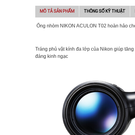
MÔ TẢ SẢN PHẨM
THÔNG SỐ KỸ THUẬT
Ống nhòm
NIKON ACULON T02
hoàn hảo cho
Tráng phủ vật kính đa lớp của Nikon giúp tăng
đáng kinh ngạc