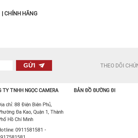
 | CHÍNH HÃNG
THEO DÕI CHÚ
GỬI
 TY TNHH NGỌC CAMERA
BẢN ĐỒ ĐƯỜNG ĐI
ịa chỉ: 88 Điện Biên Phủ,
hường Đa Kao, Quận 1, Thành
hố Hồ Chí Minh
otline: 0911581581 -
0917581581