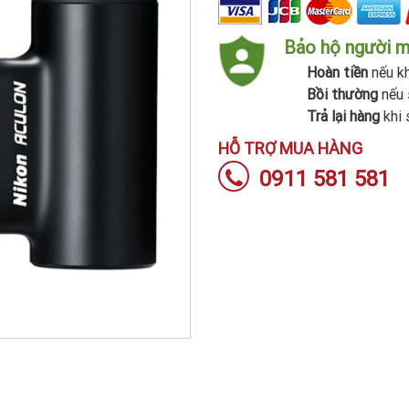
Bảo hộ người 
Hoàn tiền
nếu kh
Bồi thường
nếu 
Trả lại hàng
khi 
HỖ TRỢ MUA HÀNG
0911 581 581