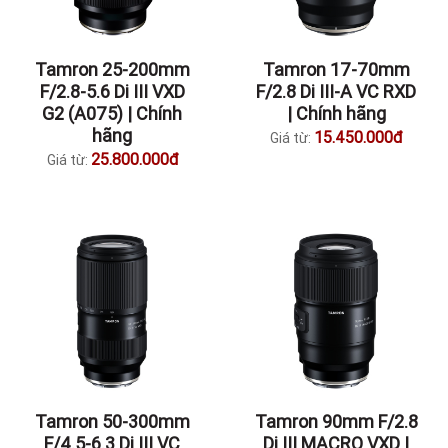
Tamron 25-200mm
Tamron 17-70mm
F/2.8-5.6 Di III VXD
F/2.8 Di III-A VC RXD
G2 (A075) | Chính
| Chính hãng
hãng
15.450.000đ
Giá từ:
25.800.000đ
Giá từ:
Tamron 50-300mm
Tamron 90mm F/2.8
F/4.5-6.3 Di III VC
Di III MACRO VXD |