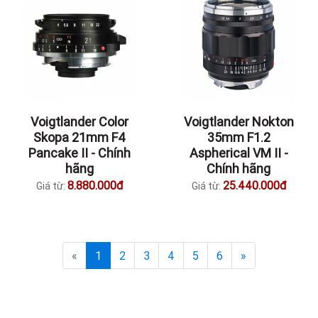
Voigtlander Color
Voigtlander Nokton
Skopa 21mm F4
35mm F1.2
Pancake II - Chính
Aspherical VM II -
hãng
Chính hãng
8.880.000đ
25.440.000đ
Giá từ:
Giá từ:
«
1
2
3
4
5
6
»