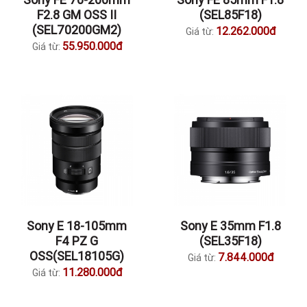
F2.8 GM OSS II
(SEL85F18)
(SEL70200GM2)
12.262.000đ
Giá từ:
55.950.000đ
Giá từ:
Sony E 18-105mm
Sony E 35mm F1.8
F4 PZ G
(SEL35F18)
OSS(SEL18105G)
7.844.000đ
Giá từ:
11.280.000đ
Giá từ: