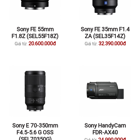
Sony FE 55mm
Sony FE 35mm F1.4
F1.8Z (SEL55F18Z)
ZA (SEL35F14Z)
20.600.000đ
32.390.000đ
Giá từ:
Giá từ:
Sony E 70-350mm
Sony HandyCam
F4.5-5.6 G OSS
FDR-AX40
(SEL70350G)
24.990.000đ