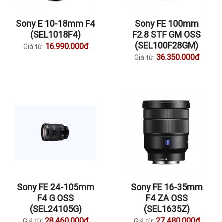
Sony E 10-18mm F4
Sony FE 100mm
(SEL1018F4)
F2.8 STF GM OSS
(SEL100F28GM)
16.990.000đ
Giá từ:
36.350.000đ
Giá từ:
Sony FE 24-105mm
Sony FE 16-35mm
F4 G OSS
F4 ZA OSS
(SEL24105G)
(SEL1635Z)
28.460.000đ
27.480.000đ
Giá từ:
Giá từ: