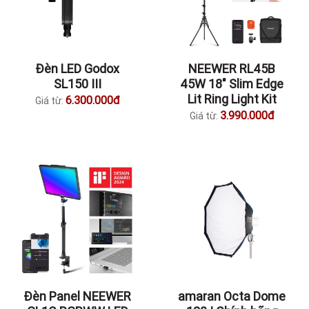
Đèn LED Godox
NEEWER RL45B
SL150 III
45W 18″ Slim Edge
Lit Ring Light Kit
6.300.000đ
Giá từ:
3.990.000đ
Giá từ:
Đèn Panel NEEWER
amaran Octa Dome