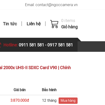
Email: contact@ngoccamera.vn
0 items
Tin tức
Liên hệ
Giỏ hàng
Hotline:
0911 581 581
-
0917 581 581
al 2000x UHS-II SDXC Card V90 | Chính
Giá bán
Bảo hành
3.870.000đ
12 tháng
Mua hàng