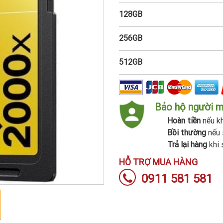
128GB
256GB
512GB
Bảo hộ người 
Hoàn tiền
nếu kh
Bồi thường
nếu 
Trả lại hàng
khi 
HỖ TRỢ MUA HÀNG
0911 581 581