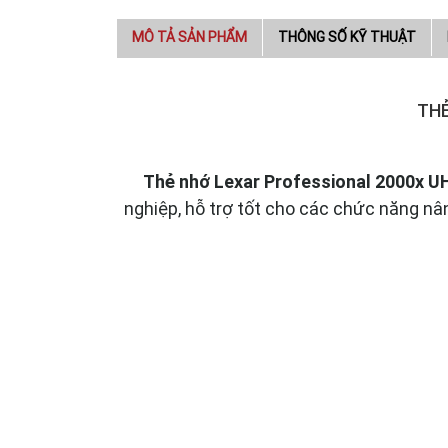
MÔ TẢ SẢN PHẨM
THÔNG SỐ KỸ THUẬT
THẺ
Thẻ nhớ Lexar Professional 2000x U
nghiệp, hỗ trợ tốt cho các chức năng n