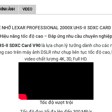
HÌNH ẢNH
VIDEO
 NHỚ LEXAR PROFESSIONAL 2000X UHS-II SDXC CARD
Hiệu năng tốc độ cao – Đáp ứng nhu cầu chuyên nghiệ
HS-II SDXC Card V90
là lựa chọn lý tưởng dành cho các 
âng cao trên máy ảnh DSLR như chụp liên tục tốc độ ca
video chất lượng 4K, 3D, Full HD.
Tốc độ vượt trội
Tốc độ đọc tối đa lên đến 300 MB/s