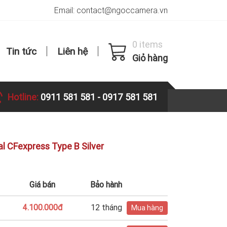
Email: contact@ngoccamera.vn
0 items
Tin tức
Liên hệ
Giỏ hàng
Hotline:
0911 581 581
-
0917 581 581
l CFexpress Type B Silver
Giá bán
Bảo hành
4.100.000đ
12 tháng
Mua hàng