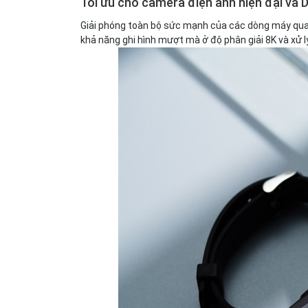
Tối ưu cho camera điện ảnh hiện đại và 
Giải phóng toàn bộ sức mạnh của các dòng máy qua
khả năng ghi hình mượt mà ở độ phân giải 8K và xử 