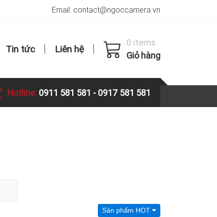
Email: contact@ngoccamera.vn
0 items
Tin tức
Liên hệ
Giỏ hàng
Hotline:
0911 581 581
-
0917 581 581
Sản phẩm HOT