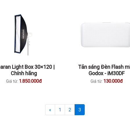
aran Light Box 30×120 |
Tản sáng Đèn Flash mi
Chính hãng
Godox - iM30DF
1.850.000đ
130.000đ
Giá từ:
Giá từ:
«
1
2
3