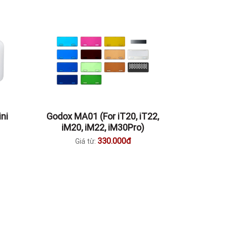
ni
Godox MA01 (For iT20, iT22,
iM20, iM22, iM30Pro)
330.000đ
Giá từ: