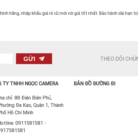
h hãng, nhập khẩu giá rẻ cũ mới với giá tốt nhất. Bảo hành dài hạn t
THEO DÕI CHÚ
GỬI
 TY TNHH NGỌC CAMERA
BẢN ĐỒ ĐƯỜNG ĐI
ịa chỉ: 88 Điện Biên Phủ,
hường Đa Kao, Quận 1, Thành
hố Hồ Chí Minh
otline: 0911581581 -
0917581581