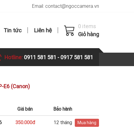
Email: contact@ngoccamera.vn
0 items
Tin tức
Liên hệ
Giỏ hàng
Hotline:
0911 581 581
-
0917 581 581
P-E6 (Canon)
Giá bán
Bảo hành
6
350.000đ
12 tháng
Mua hàng