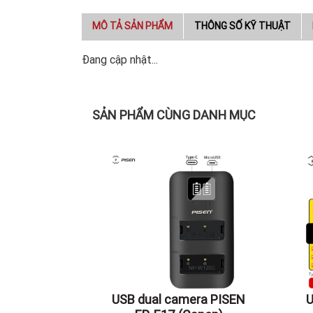
MÔ TẢ SẢN PHẨM
THÔNG SỐ KỸ THUẬT
Đang cập nhật...
SẢN PHẨM CÙNG DANH MỤC
USB dual camera PISEN
U