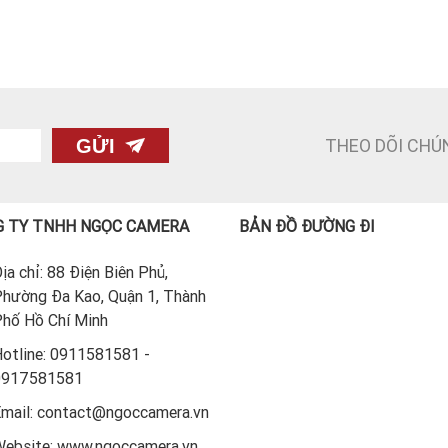
THEO DÕI CHÚ
GỬI
 TY TNHH NGỌC CAMERA
BẢN ĐỒ ĐƯỜNG ĐI
ịa chỉ: 88 Điện Biên Phủ,
hường Đa Kao, Quận 1, Thành
hố Hồ Chí Minh
otline: 0911581581 -
0917581581
mail: contact@ngoccamera.vn
ebsite: www.ngoccamera.vn