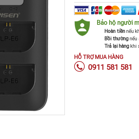
Bảo hộ người 
Hoàn tiền
nếu kh
Bồi thường
nếu 
Trả lại hàng
khi 
HỖ TRỢ MUA HÀNG
0911 581 581