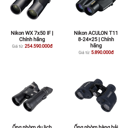
Nikon WX 7x50 IF |
Nikon ACULON T11
Chính hãng
8-24×25 | Chính
hãng
254.590.000đ
Giá từ:
5.890.000đ
Giá từ:
Ống nhòm du lịch
Ống nhòm hàng hải