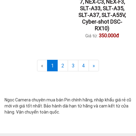
7, NEX‐C3, NEX‐F3,
SLT‐A33, SLT‐A35,
SLT‐A37, SLT‐A55V,
Cyber‐shot DSC‐
RX10)
350.000đ
Giá từ:
«
1
2
3
4
»
Ngọc Camera chuyên mua bán Pin chính hãng, nhập khẩu giá rẻ cũ
mới với giá tốt nhất. Bảo hành dài hạn từ hãng và cam kết từ cửa
hàng. Vận chuyển toàn quốc.