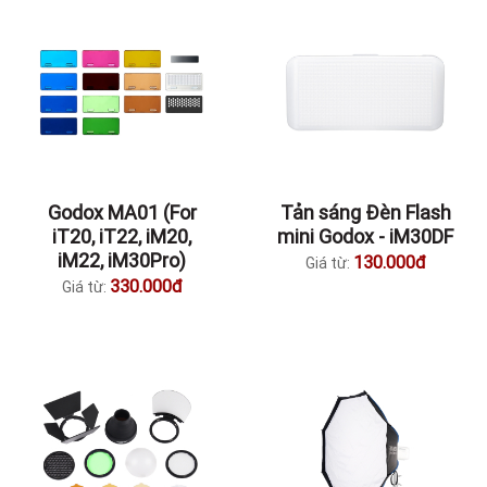
Godox MA01 (For
Tản sáng Đèn Flash
iT20, iT22, iM20,
mini Godox - iM30DF
iM22, iM30Pro)
130.000đ
Giá từ:
330.000đ
Giá từ: